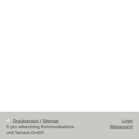
Druckversion
|
Sitemap
Login
© pro advertising Kommunikations-
Webansicht
und Service-GmbH